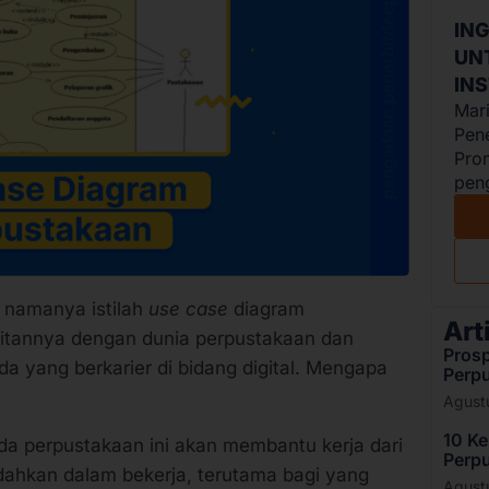
IN
UN
IN
Mar
Pen
Pro
peng
 namanya istilah
use case
diagram
Art
kaitannya dengan dunia perpustakaan dan
Prosp
da yang berkarier di bidang digital. Mengapa
Perpu
Agust
10 K
da perpustakaan ini akan membantu kerja dari
Perpu
ahkan dalam bekerja, terutama bagi yang
Agust