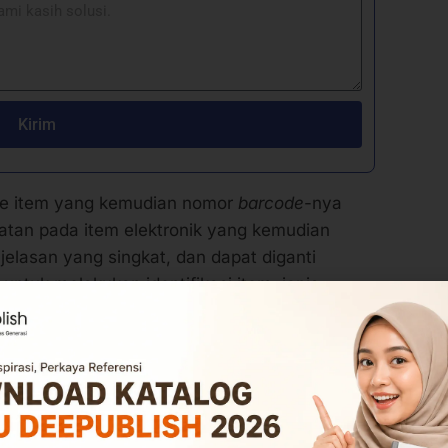
Kirim
 ke item yang kemudian nomor
barcode
-nya
atan pada item elektronik yang kemudian
jelasan yang singkat, dan dapat diganti
ntuk melakukan identifikasi item, jenis
ka terlebih dahulu.
i akan memudahkan petugas dalam
 serta pencarian item di perpustakaan.
, tentu petugas akan dimudahkan dan juga
an detail sehingga minim kesalahan.