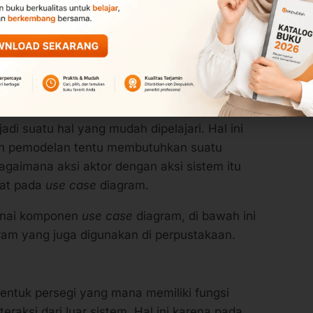
upakan salah satu dari berbagai jenis diagram
yang mana menggambarkan adanya hubungan
tor yang kemudian
use case
diagram ini dapat
ra pengguna sistem dengan sistem yang
adi suatu hal yang mudah dipelajari. Hal ini
an pemodelan tentu membutuhkan suatu
aimana aksi aktor dengan aksi sistem itu
pat pada
use case
diagram.
genai komponen
use case
diagram, di bawah ini
ram yang juga digunakan di perpustakaan.
entuk persegi yang mana memiliki fungsi
eraksi dari luar sistem. Hal ini karena pada