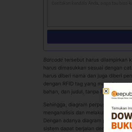
Barcode
tersebut harus dilampirkan
harus dimasukkan sesuai dengan cat
harus diberi nama dan juga diberi pen
dengan RFID tag yang mana berguna u
bahan, dan judul, tanpa harus membu
Sehingga, diagram perpustakaan in
menganalisis dan melakukan penataan
Dengan adanya diagram perpustakaan
sistem dapat berjalan dengan tepat d