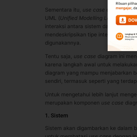
Sementara itu,
use case
diagram mer
UML (
Unified Modelling Language
) 
interaksi antara sistem dan juga ak
mendeskripsikan tipe interaksi anta
digunakannya.
Tentu saja,
use case
diagram ini menj
karena langkah awal untuk melakuk
diagram yang mampu menjabarkan bag
sendiri, termasuk seperti yang terda
Untuk mengetahui lebih lanjut men
merupakan komponen
use case
diag
1. Sistem
Sistem akan digambarkan ke dalam b
untuk membatasi
use case
dengan int