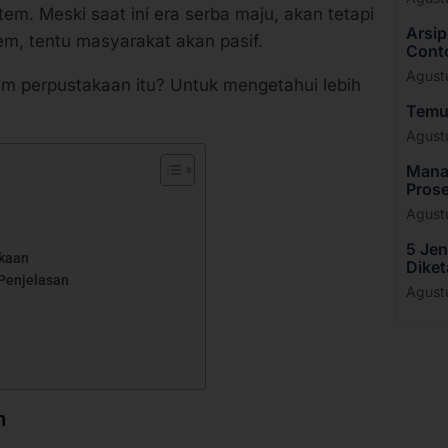
m. Meski saat ini era serba maju, akan tetapi
Arsip
tem, tentu masyarakat akan pasif.
Cont
Agust
am perpustakaan itu? Untuk mengetahui lebih
Temu 
Agust
Manaj
Prose
Agust
5 Jen
kaan
Diket
Penjelasan
Agust
n