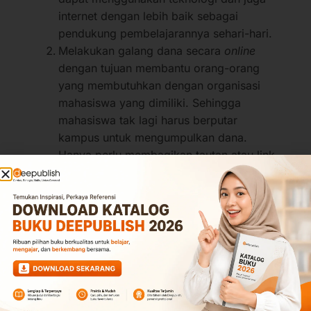
internet dengan lebih baik sebagai
pendukung pembelajarannya sehari-hari.
Melakukan galang dana secara
online
dengan tujuan membantu orang-orang
yang membutuhkan dengan organisasi
mahasiswa yang dimiliki. Sehingga
mahasiswa tak lagi harus berputar
kampus untuk mengumpulkan dana.
Hanya perlu membagikan tautan atau link
untuk melakukan transfer dan kemudian
dana yang terhimpun disalurkan kepada
yang membutuhkan.
Membeli buku secara
online
, sehingga
ketika diperlukan masuk ke kampus,
mahasiswa bisa membuka buku tersebut
melalui laptop atau ponsel sehingga lebih
praktis dan tak perlu untuk repot-repot
membawa banyak buku ke kampus.