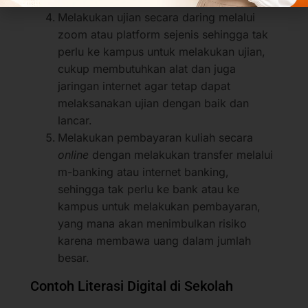
Melakukan ujian secara daring melalui
zoom atau platform sejenis sehingga tak
perlu ke kampus untuk melakukan ujian,
cukup membutuhkan alat dan juga
jaringan internet agar tetap dapat
melaksanakan ujian dengan baik dan
lancar.
Melakukan pembayaran kuliah secara
online
dengan melakukan transfer melalui
m-banking atau internet banking,
sehingga tak perlu ke bank atau ke
kampus untuk melakukan pembayaran,
yang mana akan menimbulkan risiko
karena membawa uang dalam jumlah
besar.
Contoh Literasi Digital di Sekolah