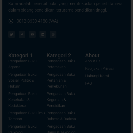
Kami adalah penerbit buku yang memfokuskan penerbitannya
dalam bidang pendidikan, terutama pendidikan tinggi.
0812-8630-4188 (WA)
Kategori 1
Kategori 2
About
Pengadaan Buku
Pengadaan Buku
About Us
Agama
Peternakan
Kebijakan Privasi
Pengadaan Buku
Pengadaan Buku
Hubungi Kami
Sosial, Politik &
Pertanian &
FAQ
Hukum
Perkebunan
Pengadaan Buku
Pengadaan Buku
Kesehatan &
Keguruan &
Kedokteran
Pendidikan
Pengadaan Buku Ilmu
Pengadaan Buku
Terapan
Bahasa & Budaya
Pengadaan Buku
Pengadaan Buku
Psikologi
Sains & Teknologi