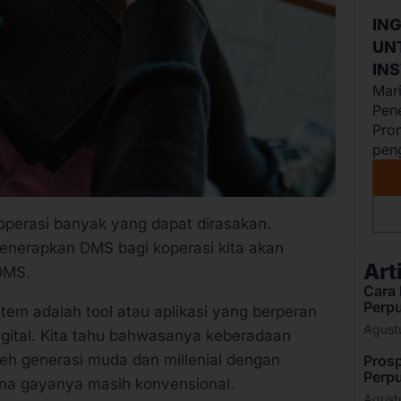
IN
UN
IN
Mar
Pen
Pro
peng
perasi banyak yang dapat dirasakan.
enerapkan DMS bagi koperasi kita akan
Art
 DMS.
Cara 
Perp
 adalah tool atau aplikasi yang berperan
Agust
ital. Kita tahu bahwasanya keberadaan
oleh generasi muda dan millenial dengan
Prosp
Perpu
ena gayanya masih konvensional.
Agust