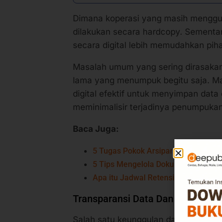
Dimana koperasi yang masih menggu
dilakukan secara hardcopy. Sementar
secara digital lebih memudahkan pi
Masalah umum yang sering dirasakan
lama yang menumpuk begitu saja. 
digital efektif untuk menyimpan data
meminimalisir terjadinya penumpukan
Baca Juga:
5 Tugas Pokok Arsiparis yang Haru
5 Tips Mengelola Dokumen Digital
Apa itu Jadwal Retensi Arsip (JRA)
Transparansi Data Dan Penyalur
Salah satu keunggulan dari koperasi