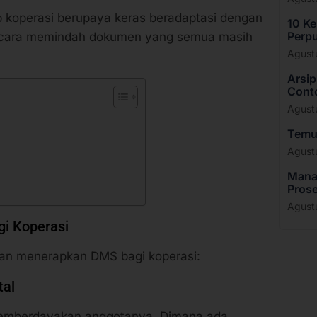
ap koperasi berupaya keras beradaptasi dengan
10 K
Perpu
 cara memindah dokumen yang semua masih
Agust
Arsip
Cont
Agust
Temu 
Agust
Manaj
Prose
Agust
i Koperasi
gan menerapkan DMS bagi koperasi:
tal
 memberdayakan anggotanya. Dimana ada