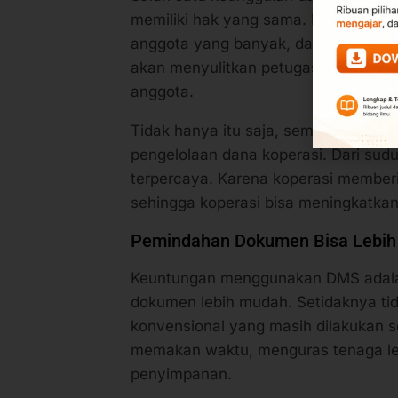
memiliki hak yang sama. Permasalaha
anggota yang banyak, dan apabila 
akan menyulitkan petugas mengontro
anggota.
Tidak hanya itu saja, semua anggota 
pengelolaan dana koperasi. Dari sudu
terpercaya. Karena koperasi member
sehingga koperasi bisa meningkatkan k
Pemindahan Dokumen Bisa Lebi
Keuntungan menggunakan DMS adal
dokumen lebih mudah. Setidaknya ti
konvensional yang masih dilakukan
memakan waktu, menguras tenaga le
penyimpanan.