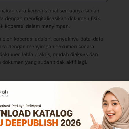
nakan cara konvensional semuanya sudah
a dengan mendigitalisasikan dokumen fisik
hak koperasi dalam menyimpan.
 oleh koperasi adalah, banyaknya data-data
Maka dengan menyimpan dokumen secara
 dokumen lebih praktis, mudah diakses dan
 dokumen yang sudah tidak aktif lagi.
s Kamu Ketahui
? Berikut Penjelasannya
an Dana
 bagi anggotanya adalah setiap anggota