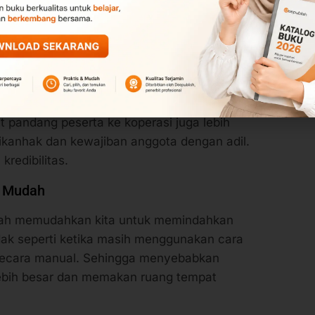
nnya adalah, ketika sebuah koperasi memiliki
masih menggunakan cara konvensional, maka
l dan membagi hak dan kewajiban setiap
koperasi juga bisa melakukan kontrol terhadap
t pandang peserta ke koperasi juga lebih
ikanhak dan kewajiban anggota dengan adil.
redibilitas.
h Mudah
ah memudahkan kita untuk memindahkan
dak seperti ketika masih menggunakan cara
 secara manual. Sehingga menyebabkan
bih besar dan memakan ruang tempat