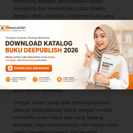
membantu petugas perpustakaan dalam
mengelola dan memperbarui data koleksi
dengan lebih sistematis. Informasi buku yang
tersaji pun menjadi lebih akurat dan selalu up to
date.
3. Fitur Monitoring Peminjaman dan
Pengembalian Buku
Fitur penting lainnya adalah sistem monitoring
keluar-masuk buku. Fitur tersebut berfungsi
untuk mencatat semua kegiatan peminjaman,
pengembalian, dan perpanjangan masa pinjam
buku secara otomatis.
Dengan sistem yang telah terkomputerisasi,
petugas perpustakaan dapat dengan mudah
memantau buku mana saja yang sedang
dipinjam, siapa peminjamnya, dan kapan batas
waktu pengembaliannya. Hal tersebut