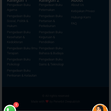
Kategori 1
Kategori 2
About
Pengadaan Buku
Pengadaan Buku
About Us
Agama
Peternakan
Kebijakan Privasi
Pengadaan Buku
Pengadaan Buku
Hubungi Kami
Sosial, Politik &
Pertanian &
FAQ
Hukum
Perkebunan
Pengadaan Buku
Pengadaan Buku
Kesehatan &
Keguruan &
Kedokteran
Pendidikan
Pengadaan Buku Ilmu
Pengadaan Buku
Terapan
Bahasa & Budaya
Pengadaan Buku
Pengadaan Buku
Psikologi
Sains & Teknologi
Pengadaan Buku
Perikanan & Kelautan
© All rights reserved
Made with
by Penerbit Deepublish
1