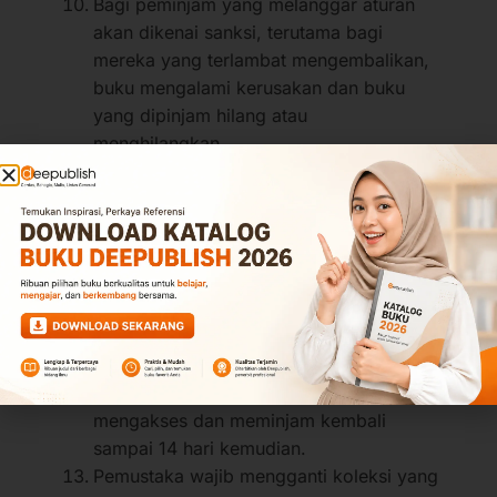
Bagi peminjam yang melanggar aturan
akan dikenai sanksi, terutama bagi
mereka yang terlambat mengembalikan,
buku mengalami kerusakan dan buku
yang dipinjam hilang atau
menghilangkan.
Pemustaka yang terlambat
mengembalikan buku tidak bisa
meminjam buku sebanyak waktu
keterlambatan
Jika pemustaka selama 14 hari tetap tidak
mengembalikan pinjaman bukunya, maka
akses ke layanan e-resources akan
dicabut. Setelah buku dikembalikan,
pemustaka tidak langsung bisa
mengakses dan meminjam kembali
sampai 14 hari kemudian.
Pemustaka wajib mengganti koleksi yang