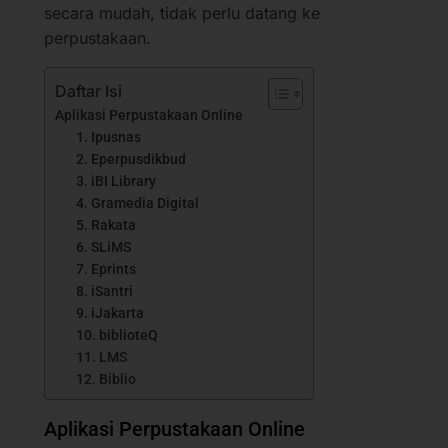
secara mudah, tidak perlu datang ke
perpustakaan.
Daftar Isi
Aplikasi Perpustakaan Online
1. Ipusnas
2. Eperpusdikbud
3. iBI Library
4. Gramedia Digital
5. Rakata
6. SLiMS
7. Eprints
8. iSantri
9. iJakarta
10. biblioteQ
11. LMS
12. Biblio
Aplikasi Perpustakaan Online