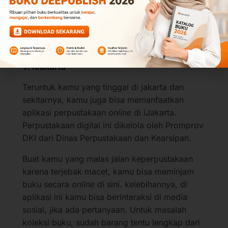
bisa mengakses majalah, buku motivasi juga.
Aplikasi perpustakaan
online
gratis ini masih
dikelola oleh Direktorat Jenderal Pendidikan
Islam Kementerian Agama RI.
9. iJakarta
Teruntuk kamu yang tinggal di jakarta dan
sekitarnya, kamu juga bisa memanfaatkan
aplikasi perpustakaan
online
di iJakarta.
Perpustakaan digital ini dikelola oleh Promprov
DKI dari Dinas Perpustakaan dan Kearsipan.
Buat kamu yang malas jalan keperpustakaan
karena terjebak macet, kamu bisa meminjam
buku secara
online
di sini. kelebihannya, di
aplikasi ini kamu bisa berinteraksi di media
sosial, jika ada pertanyaan. Untuk masalah
koleksi buku, sudah barang tentu lengkap dari