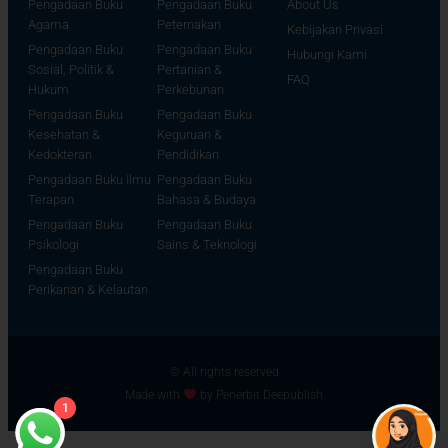
Pengadaan Buku
Pengadaan Buku
About Us
Agama
Peternakan
Kebijakan Privasi
Pengadaan Buku
Pengadaan Buku
Hubungi Kami
Sosial, Politik &
Pertanian &
FAQ
Hukum
Perkebunan
Pengadaan Buku
Pengadaan Buku
Kesehatan &
Keguruan &
Kedokteran
Pendidikan
Pengadaan Buku Ilmu
Pengadaan Buku
Terapan
Bahasa & Budaya
Pengadaan Buku
Pengadaan Buku
Psikologi
Sains & Teknologi
Pengadaan Buku
Perikanan & Kelautan
© All rights reserved
Made with
by Penerbit Deepublish
1