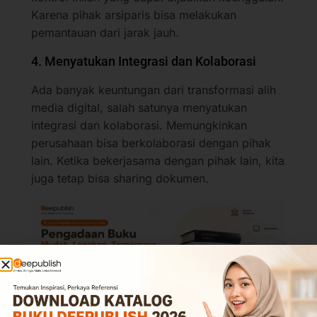
Karena pihak arsiparis bisa melakukan
pemantauan dari jarak jauh.
4. Menyatukan Integrasi dan Kolaborasi
Ada banyak keuntungan dari transformasi alih
media digital, salah satunya menyatukan
integrasi dan kolaborasi. Memungkinkan
perusahaan bisa berkolaborasi dengan pihak
lain. Ketika bekerjasama dengan pihak lain, kita
juga tetap bisa sharing dokumen.