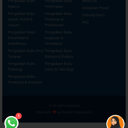
Pengadaan Buku
Pengadaan Buku
About Us
Agama
Peternakan
Kebijakan Privasi
Pengadaan Buku
Pengadaan Buku
Hubungi Kami
Sosial, Politik &
Pertanian &
FAQ
Hukum
Perkebunan
Pengadaan Buku
Pengadaan Buku
Kesehatan &
Keguruan &
Kedokteran
Pendidikan
Pengadaan Buku Ilmu
Pengadaan Buku
Terapan
Bahasa & Budaya
Pengadaan Buku
Pengadaan Buku
Psikologi
Sains & Teknologi
Pengadaan Buku
Perikanan & Kelautan
© All rights reserved
Made with
by Penerbit Deepublish
1