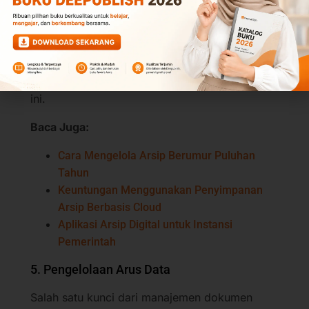
Seperti yang kita tahu, bahwasanya kolaborasi
cara untuk memperluas jangkauan dan
membuka peluang baru. Nah, aplikasi DMS ini
memberikan banyak kemudahan untuk
melakukan aktivitas yang bersifat virtual seperti
ini.
Baca Juga:
Cara Mengelola Arsip Berumur Puluhan
Tahun
Keuntungan Menggunakan Penyimpanan
Arsip Berbasis Cloud
Aplikasi Arsip Digital untuk Instansi
Pemerintah
5. Pengelolaan Arus Data
Salah satu kunci dari manajemen dokumen