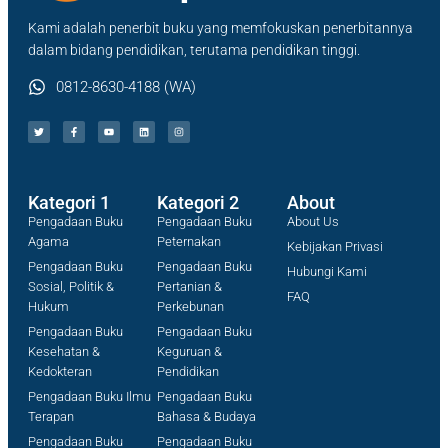
Kami adalah penerbit buku yang memfokuskan penerbitannya
dalam bidang pendidikan, terutama pendidikan tinggi.
0812-8630-4188 (WA)
Kategori 1
Kategori 2
About
Pengadaan Buku
Pengadaan Buku
About Us
Agama
Peternakan
Kebijakan Privasi
Pengadaan Buku
Pengadaan Buku
Hubungi Kami
Sosial, Politik &
Pertanian &
FAQ
Hukum
Perkebunan
Pengadaan Buku
Pengadaan Buku
Kesehatan &
Keguruan &
Kedokteran
Pendidikan
Pengadaan Buku Ilmu
Pengadaan Buku
Terapan
Bahasa & Budaya
Pengadaan Buku
Pengadaan Buku