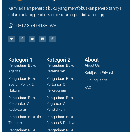
Kami adalah penerbit buku yang memfokuskan penerbitannya
dalam bidang pendidikan, terutama pendidikan tinggi.
0812-8630-4188 (WA)
Kategori 1
Kategori 2
About
Pengadaan Buku
Pengadaan Buku
About Us
Agama
Peternakan
Kebijakan Privasi
Pengadaan Buku
Pengadaan Buku
Hubungi Kami
Sosial, Politik &
Pertanian &
FAQ
Hukum
Perkebunan
Pengadaan Buku
Pengadaan Buku
Kesehatan &
Keguruan &
Kedokteran
Pendidikan
Pengadaan Buku Ilmu
Pengadaan Buku
Terapan
Bahasa & Budaya
Pengadaan Buku
Pengadaan Buku