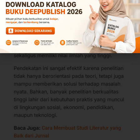
Selain melalui literatur, novelty juga dapat
ditemukan dari fenomena yang terjadi di
masyarakat. Banyak permasalahan aktual yang
belum mendapatkan perhatian akademik
secara memadai. Dengan mengamati kondisi
lapangan, peneliti dapat menemukan topik baru
yang relevan dengan kebutuhan masyarakat
sekaligus memiliki nilai ilmiah yang tinggi.
Pendekatan ini sangat efektif karena penelitian
tidak hanya berorientasi pada teori, tetapi juga
mampu memberikan solusi terhadap masalah
nyata. Bahkan, banyak penelitian berkualitas
tinggi lahir dari kebutuhan praktis yang muncul
di lingkungan sosial, ekonomi, pendidikan,
maupun teknologi.
Baca Juga:
Cara Membuat Studi Literatur yang
Baik dari Jurnal