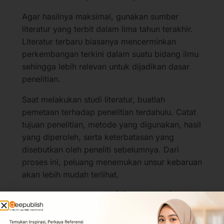
Agar hasilnya maksimal, gunakan sumber
literatur yang terbit dalam lima tahun terakhir.
Literatur terbaru biasanya mencerminkan
perkembangan terkini dalam suatu bidang ilmu
sehingga lebih relevan untuk dijadikan dasar
penelitian.
Saat melakukan studi literatur, buatlah
pemetaan terhadap penelitian terdahulu. Catat
tujuan penelitian, metode yang digunakan, hasil
yang diperoleh, serta keterbatasan yang
disebutkan oleh peneliti sebelumnya. Dari
proses ini, peluang menemukan unsur kebaruan
akan lebih mudah terlihat.
4. Mengamati Permasalahan Nyata di
Lapangan