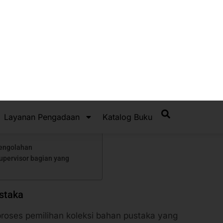
an
angan
ustakaan
(Weeding)
pengolahan
supervisor bagian yang
ustaka
proses pemilihan koleksi bahan pustaka yang
sudah tidak selayaknya untuk dibaca karena