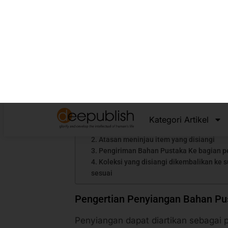
1. Kurangnya Dana Dan Ruang Pengganti
2. Menarik Perhatian Pustakawan
3. Memakan Waktu dan Intensif
Kriteria Bahan Pustaka Bisa Dilakukan Penyi
1. Kebutuhan Akan Keakuratan Informasi
2. Kebutuhan Yang Diikuti Kondisi Fisik
3. Kendala Ruang
4. Terjadi Sirkulasi yang Rendah
5. Menghilangkan Stereotip Tentang Perp
Tahapan Proses Penyiangan BAhan Pustaka 
1. Asisten menarik koleksi
2. Atasan meninjau item yang disiangi
3. Pengiriman Bahan Pustaka Ke bagian 
4. Koleksi yang disiangi dikembalikan ke 
sesuai
Pengertian Penyiangan Bahan P
Penyiangan dapat diartikan sebagai 
sudah tidak memiliki manfaat, atau 