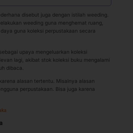
erhana disebut juga dengan istilah weeding.
 melakukan weeding guna menghemat ruang,
 daya guna koleksi perpustakaan secara
 sebagai upaya mengeluarkan koleksi
evan lagi, akibat stok koleksi buku mengalami
uh dibaca.
arena alasan tertentu. Misalnya alasan
pengguna perpustakaan. Bisa juga karena
aka
a
emang ada beberapa variasi dan macam.