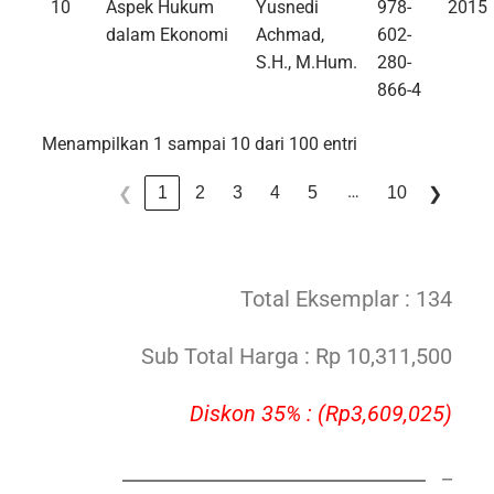
10
Aspek Hukum
Yusnedi
978-
2015
dalam Ekonomi
Achmad,
602-
S.H., M.Hum.
280-
866-4
Menampilkan 1 sampai 10 dari 100 entri
…
1
2
3
4
5
10
❮
❯
Total Eksemplar : 134
Sub Total Harga : Rp 10,311,500
Diskon 35% : (Rp3,609,025)
_