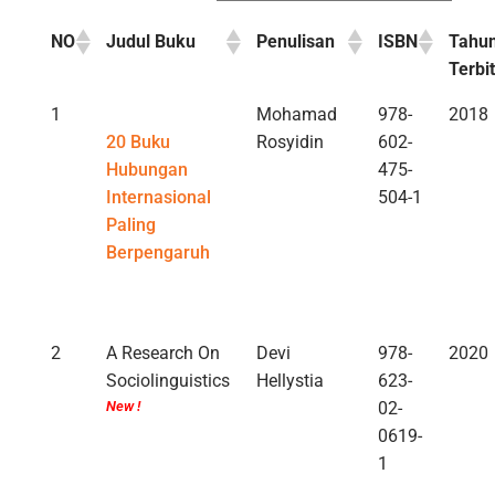
NO
Judul Buku
Penulisan
ISBN
Tahu
Terbit
1
Mohamad
978-
2018
20 Buku
Rosyidin
602-
Hubungan
475-
Internasional
504-1
Paling
Berpengaruh
2
A Research On
Devi
978-
2020
Sociolinguistics
Hellystia
623-
New !
02-
0619-
1