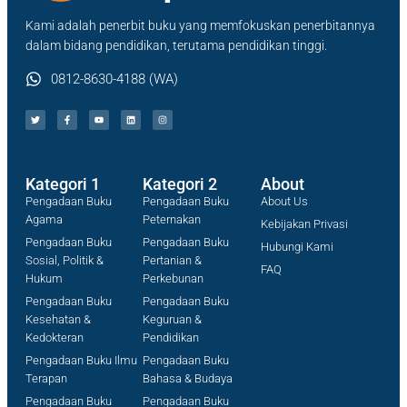
Kami adalah penerbit buku yang memfokuskan penerbitannya
dalam bidang pendidikan, terutama pendidikan tinggi.
0812-8630-4188 (WA)
Kategori 1
Kategori 2
About
Pengadaan Buku
Pengadaan Buku
About Us
Agama
Peternakan
Kebijakan Privasi
Pengadaan Buku
Pengadaan Buku
Hubungi Kami
Sosial, Politik &
Pertanian &
FAQ
Hukum
Perkebunan
Pengadaan Buku
Pengadaan Buku
Kesehatan &
Keguruan &
Kedokteran
Pendidikan
Pengadaan Buku Ilmu
Pengadaan Buku
Terapan
Bahasa & Budaya
Pengadaan Buku
Pengadaan Buku